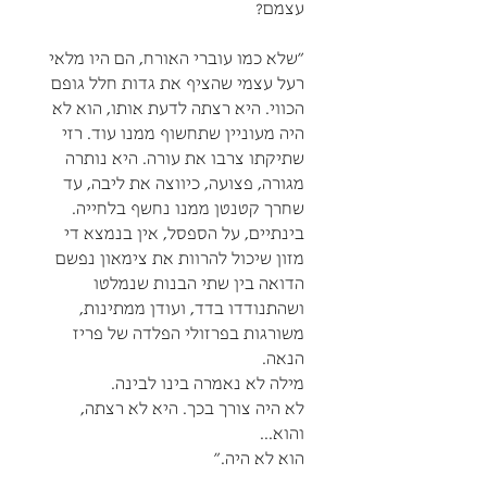
עצמם?
"שלא כמו עוברי האורח, הם היו מלאי
רעל עצמי שהציף את גדות חלל גופם
הכווי. היא רצתה לדעת אותו, הוא לא
היה מעוניין שתחשוף ממנו עוד. רזי
שתיקתו צרבו את עורה. היא נותרה
מגורה, פצועה, כיווצה את ליבה, עד
שחרך קטנטן ממנו נחשף בלחייה.
בינתיים, על הספסל, אין בנמצא די
מזון שיכול להרוות את צימאון נפשם
הדואה בין שתי הבנות שנמלטו
ושהתנודדו בדד, ועודן ממתינות,
משורגות בפרזולי הפלדה של פריז
הנאה.
מילה לא נאמרה בינו לבינה.
לא היה צורך בכך. היא לא רצתה,
והוא...
הוא לא היה."