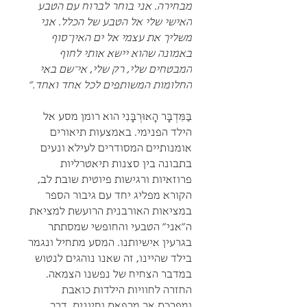
מבחירה. אני בוחר לברוח עם הטבע
האישי שלי אל הטבע של הכלל. אני
משליך את עצמי אל ים האין־סוף
באמונה שהוא יישא אותי לחוף
המבטחים שלי, רק שלי, אי־שם באי
החלומות המשותפים לכל אחד ואחד.”
בַּמִּדְבָּר הָאוּרְבָּנִי הוא רומן מסע אל
הילד הפנימי. באמצעות תיאורים
אומנותיים המסודרים לעילא ונעים
בתבונה בין סצנות תיאטרליות
פרוזאיות ורגישות פיוטית שובת לב,
הקורא מפליג יחד עם גיבור הספר
במציאות האורבנית הרועשת למציאת
ה"אני" הטבעי והחופשי שמסתתר
בגרעין אישיותנו. המסע מתחיל ונגמר
בילד שהיינו, זה שאנו נוהגים לנטוש
במדבר הצחיח של נפשנו הצמאה.
החזרה לחוויות הילדות כואבת
ומפרכת אך מרפאת וחיונית. דרך