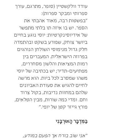
עודד וולקשטיין (סופר, מתרגם, עורך
ספרותי ומבקר ספרות):
"בפשטות רבה, מאוד אהבתי את
הספר. יש בו איזה תו בלתי מתפשר
של אידיוסינקרטיות: יוסי נוגע בחיים
ביושר צוחק, שפורע בשקט ובהתמדה
חלק גדול מנימוסי השולחן הנוהגים
בפרוזה הישראלית. המעברים בין
רמות המציאות והלשון מסחררים,
מפתיעים-תדיר; יש בכתיבה של יוסי
משהו שמסרב לכל ביות. הוא מרשה
לחיים להגיש את סעודת האביונים
שלהם במחוות נדיבות, בקול צרוד
וחם. ומדי כמה שורות, מבין הטלאים,
פורץ גייזר קטן של יופי
.
"
בַּמִּדְבָּר הָאוּרְבָּנִי
“אני שוב בורח אך הפעם במודע,