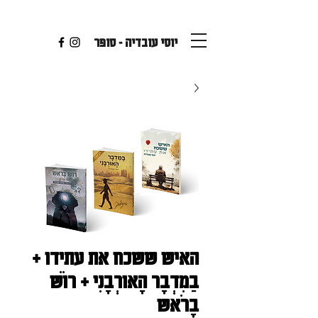
יוסי עובדיה - סופר
האיש ששכח את עתידו +
בַּמִּדְבָּר הָאוּרְבָּנִי + רוֹשׁ
בָּרֹאש