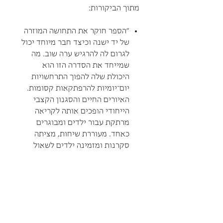
מתוך הביקורות:
"הספר חוקר את התחושה המוזרה
של יד ישנה וכיצד חבר מיוחד יכול
לגרום לה להרגיש ערה שוב. מה
שמייחד את הסדרה הזו הוא
היכולת שלה להפוך התרחשויות
יום
־
יומיות להרפתקאות קסומות.
האיורים החיים והסגנון הקצבי
הייחודי הופכים אותה לקריאה
מרתקת עבור ילדים ומבוגרים
כאחד. מעוררת שיחות, מציתה
סקרנות ומזמינה ילדים לשאול
שאלות על העולם שהם מגלים."
(גוסטב האקושו)
"בלב הסיפור עומדת הערכה
אמיתית לנקודת המבט של הילד...
ילדים מתוודעים למושגים
ביולוגיים בסיסיים בצורה מרתקת