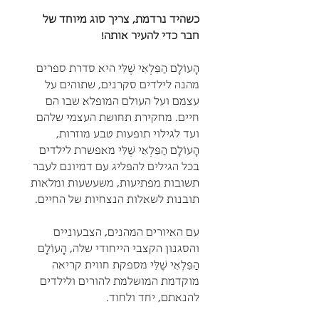
כשהיד נרדמת, צריך סוג מיוחד של
חבר כדי להעיר אותה!
הָעוֹלָם הַפִּלְאִי שֶׁלִּי
היא סדרת ספרים
מהנה לילדים סקרנים, שתוהים על
עצמם ועל העולם המופלא שבו הם
חיים. מחקירת תחושת העצמי שלהם
ועד לגילוי תופעות טבע מוזרות,
הָעוֹלָם הַפִּלְאִי שֶׁלִּי מאפשרת לילדים
בכל הגילים להפליג עם דמיונם לעבר
תשובות מפתיעות, משעשעות ומלאות
תובנות לשאלות הנצחיות של החיים.
עם האיורים המהנים, הצבעוניים
והסגנון הקצבי הייחודי שלה, הָעוֹלָם
הַפִּלְאִי שֶׁלִּי מספקת חווית קריאה
מוקדמת המושלמת להורים ולילדים
להנאתם, יחד ולחוד.