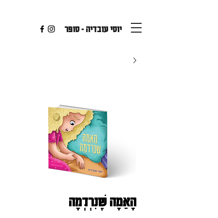
יוסי עובדיה - סופר
הָאַמָּה שֶׁנִּרְדְּמָה